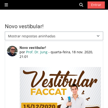
Ir para o conteúdo principal
Entrar
Painel lateral
Alternar entra
Novo vestibular!
Modo de visualização
Número de respostas: 0
Novo vestibular!
por
Prof. Dr. Jung
-
quarta-feira, 18 nov. 2020,
21:01