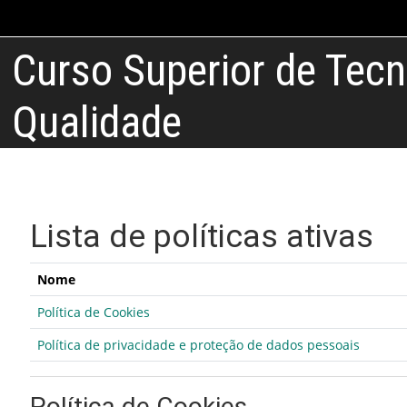
Ir para o conteúdo principal
Curso Superior de Tec
Qualidade
Lista de políticas ativas
Nome
Política de Cookies
Política de privacidade e proteção de dados pessoais
Política de Cookies