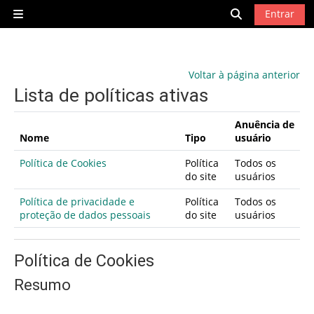
Ir para o conteúdo principal
Entrar
Painel lateral
Alternar entra
Voltar à página anterior
Lista de políticas ativas
Anuência de
Nome
Tipo
usuário
Política de Cookies
Política
Todos os
do site
usuários
Política de privacidade e
Política
Todos os
proteção de dados pessoais
do site
usuários
Política de Cookies
Resumo